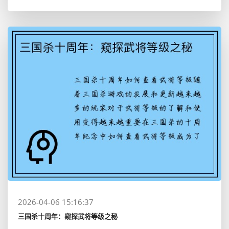
2026-04-06 15:16:37
三国杀十周年：窥探武将等级之秘