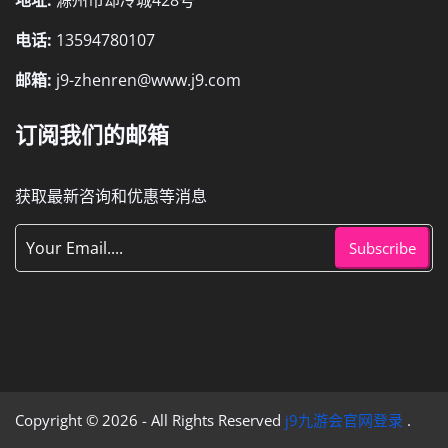
电话:
13594780107
邮箱:
j9-zhenren@www.j9.com
订阅我们的邮箱
获取最新咨询和优惠等消息
Subscribe
Copyright © 2026 - All Rights Reserved
j9九游会官网登录
.