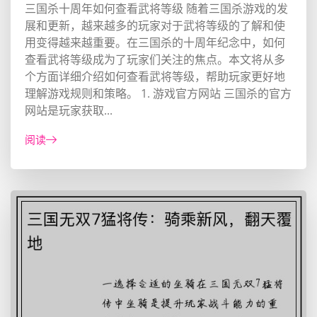
三国杀十周年如何查看武将等级 随着三国杀游戏的发
展和更新，越来越多的玩家对于武将等级的了解和使
用变得越来越重要。在三国杀的十周年纪念中，如何
查看武将等级成为了玩家们关注的焦点。本文将从多
个方面详细介绍如何查看武将等级，帮助玩家更好地
理解游戏规则和策略。 1. 游戏官方网站 三国杀的官方
网站是玩家获取...
阅读