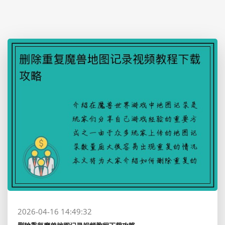
2026-04-16 14:49:32