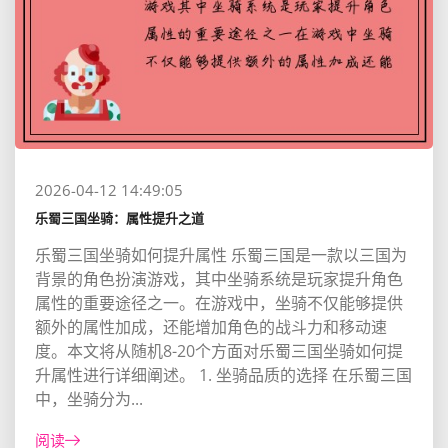
2026-04-12 14:49:05
乐蜀三国坐骑：属性提升之道
乐蜀三国坐骑如何提升属性 乐蜀三国是一款以三国为
背景的角色扮演游戏，其中坐骑系统是玩家提升角色
属性的重要途径之一。在游戏中，坐骑不仅能够提供
额外的属性加成，还能增加角色的战斗力和移动速
度。本文将从随机8-20个方面对乐蜀三国坐骑如何提
升属性进行详细阐述。 1. 坐骑品质的选择 在乐蜀三国
中，坐骑分为...
阅读