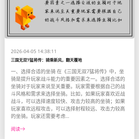
2026-04-05 14:38:11
三国无双7猛将传：骑乘新风，翻天覆地
一、选择合适的坐骑 在《三国无双7猛将传》中，坐
骑是提升玩家战斗能力的重要因素之一。选择合适的
坐骑对于玩家来说至关重要。玩家需要根据自己的战
斗风格和需求来选择坐骑。比如，如果玩家喜欢近战
战斗，可以选择速度较快、攻击力较高的坐骑；如果
玩家喜欢远程攻击，可以选择射程较远、攻击力较高
的坐骑。玩家还需要考虑...
阅读